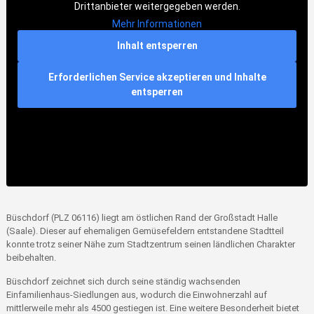
Drittanbieter weitergegeben werden.
Mehr Informationen
Inhalt entsperren
Erforderlichen Service akzeptieren und Inhalte
entsperren
Büschdorf (PLZ 06116) liegt am östlichen Rand der Großstadt Halle
(Saale). Dieser auf ehemaligen Gemüsefeldern entstandene Stadtteil
konnte trotz seiner Nähe zum Stadtzentrum seinen ländlichen Charakter
beibehalten.
Büschdorf zeichnet sich durch seine ständig wachsenden
Einfamilienhaus-Siedlungen aus, wodurch die Einwohnerzahl auf
mittlerweile mehr als 4500 gestiegen ist. Eine weitere Besonderheit bietet