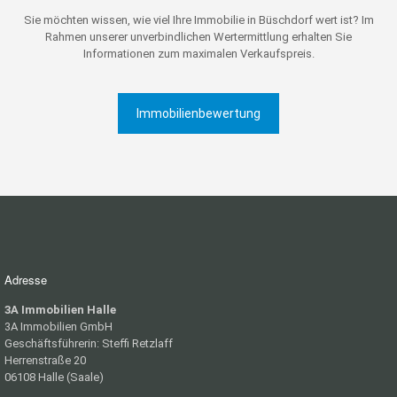
Sie möchten wissen, wie viel Ihre Immobilie in Büschdorf wert ist? Im
Rahmen unserer unverbindlichen Wertermittlung erhalten Sie
Informationen zum maximalen Verkaufspreis.
Immobilienbewertung
Adresse
3A Immobilien Halle
3A Immobilien GmbH
Geschäftsführerin: Steffi Retzlaff
Herrenstraße 20
06108 Halle (Saale)