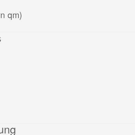
in qm)
s
ßung