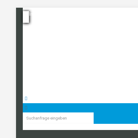
Immobilie bewerten
Verkaufen
Immo-Alarm
Immobilien-Ratgeber
Team
Referenzen
Kontakt