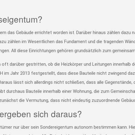
seigentum?
dem das Gebäude errichtet worden ist. Darüber hinaus zählen dazu nach
azu zählen im Wesentlichen das Fundament und die tragenden Wände
ngen. All diese Einrichtungen gehören grundsätzlich zum gemeins
n oft darüber gestritten, ob die Heizkörper und Leitungen innerha
im Jahr 2013 festgestellt, dass diese Bauteile nicht zwingend dazu
aus lässt sich allerdings nicht schließen, dass alle Gegenstände, d
bt durchaus Bauteile innerhalb einer Wohnung, die zum Gemeinscha
er zunächst die Vermutung, dass nicht eindeutig zuzuordnende Geb
 ergeben sich daraus?
entümer nur über sein Sondereigentum autonom bestimmen kann. Hier 