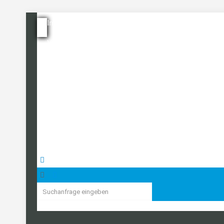
Immobilie bewerten
Verkaufen
Immo-Alarm
Immobilien-Ratgeber
Team
Referenzen
Kontakt