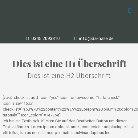
0345 2093310
info@3a-halle.de
Dies ist eine H1 Überschrift
Dies ist eine H2 Überschrift
[vckit_checklist add_icon=”yes” icon_fontawesome=”fa fa-check”
icon_size=”16px”
checklist=”%5B%7B%22content%22%3A%22Lorepm%20Ipsum%20dolor%
tutorial=”” icon_color=”#1e73be”]
Ich bin ein Textblock. Klicken Sie auf den Bearbeiten Button um diesen
Text zu ändern. Lorem ipsum dolor sit amet, consectetur adipiscing elit. Ut
elit tellus, luctus nec ullamcorper mattis, pulvinar dapibus leo.